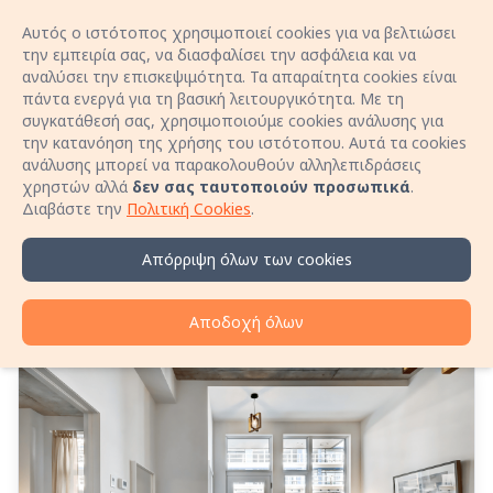
Αυτός ο ιστότοπος χρησιμοποιεί cookies για να βελτιώσει
Είσοδος
Open 
την εμπειρία σας, να διασφαλίσει την ασφάλεια και να
αναλύσει την επισκεψιμότητα. Τα απαραίτητα cookies είναι
πάντα ενεργά για τη βασική λειτουργικότητα. Με τη
Κλείσε διαμονή χωρίς προμήθειες κράτησης!
συγκατάθεσή σας, χρησιμοποιούμε cookies ανάλυσης για
Μίλα απευθείας με τον οικοδεσπότη μέσω
την κατανόηση της χρήσης του ιστότοπου. Αυτά τα cookies
τηλεφώνου και εξασφάλισε καλύτερη τιμή για τη
ανάλυσης μπορεί να παρακολουθούν αλληλεπιδράσεις
Νέοι κανόνες για
διαμονή σου!
χρηστών αλλά
δεν σας ταυτοποιούν προσωπικά
.
Μάθε περισσότερα
Διαβάστε την
Πολιτική Cookies
.
βραχυχρόνιες μισθώσεις
από 1 Οκτωβρίου 2025 – Τι
Απόρριψη όλων των cookies
αλλάζει για οικοδεσπότες
Αποδοχή όλων