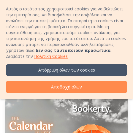
Αυτός ο ιστότοπος χρησιμοποιεί cookies για να βελτιώσει
Είσοδος
Open 
την εμπειρία σας, να διασφαλίσει την ασφάλεια και να
αναλύσει την επισκεψιμότητα. Τα απαραίτητα cookies είναι
πάντα ενεργά για τη βασική λειτουργικότητα. Με τη
Κλείσε διαμονή χωρίς προμήθειες κράτησης!
συγκατάθεσή σας, χρησιμοποιούμε cookies ανάλυσης για
Μίλα απευθείας με τον οικοδεσπότη μέσω
την κατανόηση της χρήσης του ιστότοπου. Αυτά τα cookies
τηλεφώνου και εξασφάλισε καλύτερη τιμή για τη
ανάλυσης μπορεί να παρακολουθούν αλληλεπιδράσεις
Πώς να συγχρονίσεις το
διαμονή σου!
χρηστών αλλά
δεν σας ταυτοποιούν προσωπικά
.
Μάθε περισσότερα
Διαβάστε την
Πολιτική Cookies
.
ημερολόγιό σου με άλλες
πλατφόρμες (Airbnb,
Απόρριψη όλων των cookies
Booking.com κ.ά.)
Αποδοχή όλων