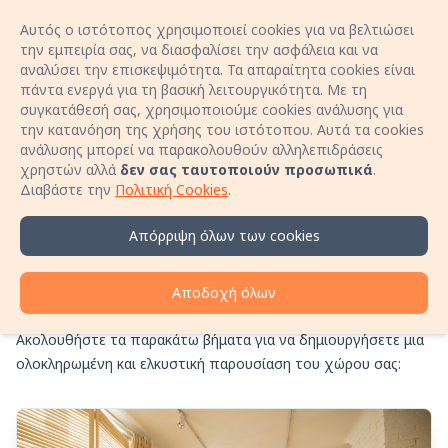
Αυτός ο ιστότοπος χρησιμοποιεί cookies για να βελτιώσει
Είσοδος
Open 
την εμπειρία σας, να διασφαλίσει την ασφάλεια και να
αναλύσει την επισκεψιμότητα. Τα απαραίτητα cookies είναι
πάντα ενεργά για τη βασική λειτουργικότητα. Με τη
Κλείσε διαμονή χωρίς προμήθειες κράτησης!
συγκατάθεσή σας, χρησιμοποιούμε cookies ανάλυσης για
Μίλα απευθείας με τον οικοδεσπότη μέσω
την κατανόηση της χρήσης του ιστότοπου. Αυτά τα cookies
τηλεφώνου και εξασφάλισε καλύτερη τιμή για τη
ανάλυσης μπορεί να παρακολουθούν αλληλεπιδράσεις
Οδηγός Καταχώρησης
διαμονή σου!
χρηστών αλλά
δεν σας ταυτοποιούν προσωπικά
.
Μάθε περισσότερα
Διαβάστε την
Πολιτική Cookies
.
Καταλύματος στην
Bookerty
Απόρριψη όλων των cookies
Η καταχώρηση του καταλύματός σας στη Bookerty γίνεται
Αποδοχή όλων
γρήγορα, εύκολα και με τρόπο φιλικό για κάθε Οικοδεσπότη.
Ακολουθήστε τα παρακάτω βήματα για να δημιουργήσετε μια
ολοκληρωμένη και ελκυστική παρουσίαση του χώρου σας: